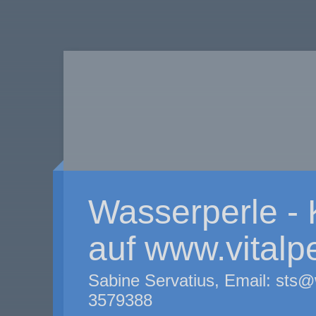
Wasserperle -
auf www.vitalp
Sabine Servatius, Email: sts@
3579388