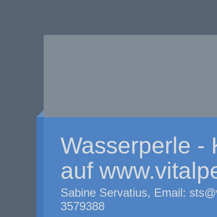
Wasserperle -
auf www.vitalp
Sabine Servatius, Email: sts@
3579388