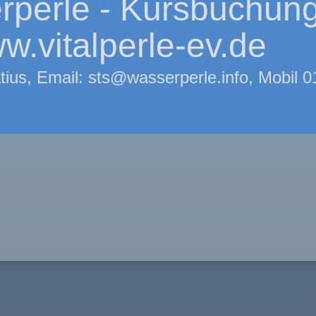
rperle - Kursbuchun
w.vitalperle-ev.de
tius, Email: sts@wasserperle.info, Mobil 0