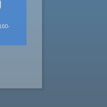
g
160-