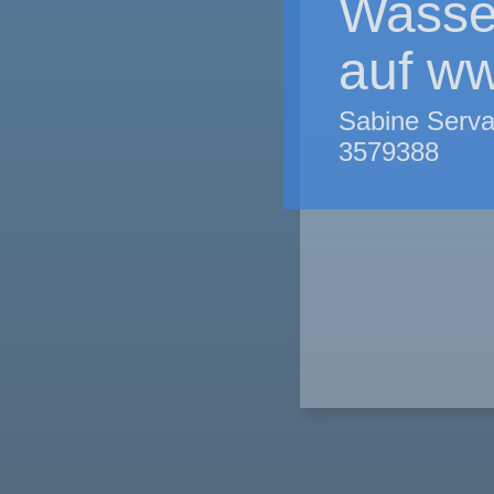
Wasse
auf ww
Sabine Serva
3579388