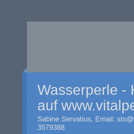
Wasserperle -
auf www.vitalp
Sabine Servatius, Email: sts@
3579388