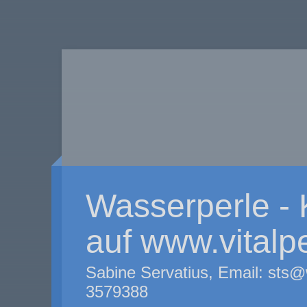
Wasserperle -
auf www.vitalp
Sabine Servatius, Email: sts@
3579388