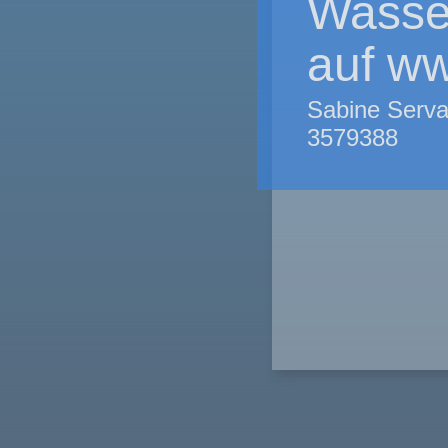
Wasse
auf ww
Sabine Serva
3579388