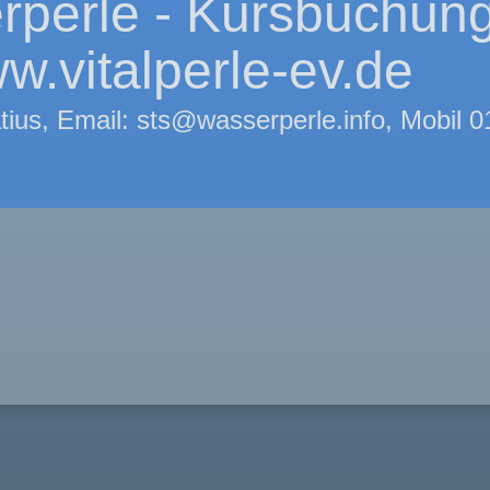
rperle - Kursbuchun
w.vitalperle-ev.de
tius, Email: sts@wasserperle.info, Mobil 0