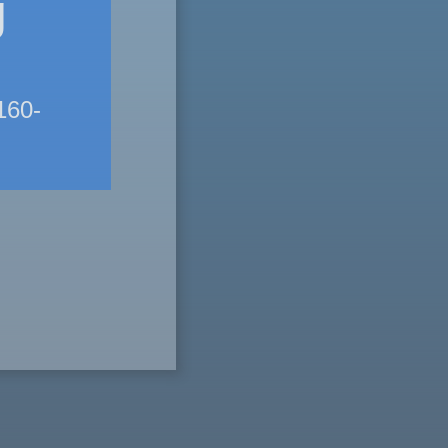
g
160-